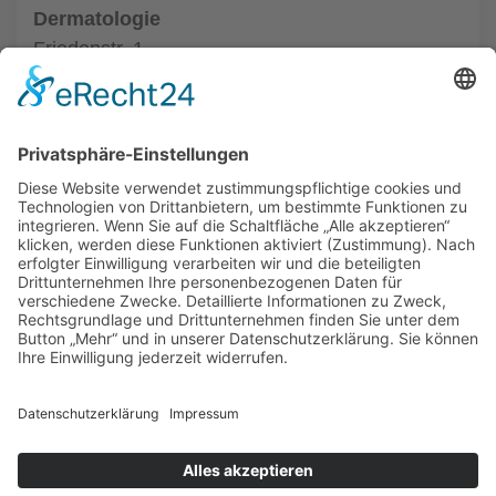
Dermatologie
Friedenstr. 1
33602 Bielefeld
Tel.: (0521) 68004
zur Hautarztpraxis
ALLGEMEIN
HAUTÄRZTE
HAUTÄRZTE
HAUTARZT NOTDIENST